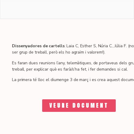
Dissenyadores de cartells
: Laia C, Esther S, Núria C., Júlia F. (n
ser grup de treball, però els ho agraïm i valorem!).
Es faran dues reunions l’any, telemàtiques, de portaveus dels gr
treball, per explicar què es farà/s’ha fet, i fer demandes si cal.
La primera té lloc el diumenge 3 de març i es crea aquest docum
VEURE DOCUMENT