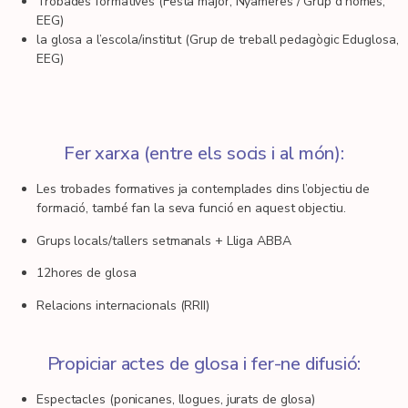
Trobades formatives (Festa major, Nyàmeres / Grup d’homes,
EEG)
la glosa a l’escola/institut (Grup de treball pedagògic Eduglosa,
EEG)
Fer xarxa (entre els socis i al món):
Les trobades formatives ja contemplades dins l’objectiu de
formació, també fan la seva funció en aquest objectiu.
Grups locals/tallers setmanals + Lliga ABBA
12hores de glosa
Relacions internacionals (RRII)
Propiciar actes de glosa i fer-ne difusió:
Espectacles (ponicanes, llogues, jurats de glosa)